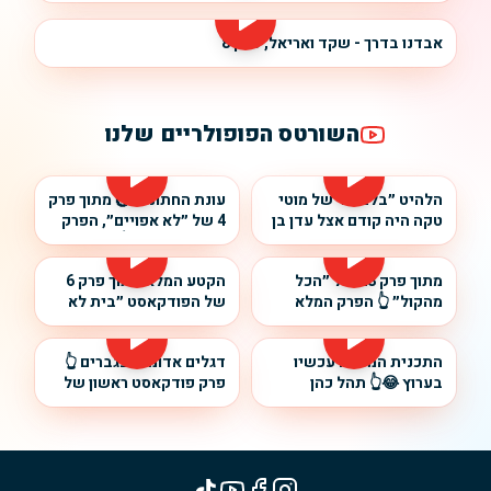
אבדנו בדרך - שקד ואריאל, פרק 8
השורטס הפופולריים שלנו
הלהיט ״בלבלה״של מוטי
עונת החתונות 💍 מתוך פרק
טקה היה קודם אצל עדן בן
4 של ״לא אפויים״, הפרק
זקן, שרית חדד וליאור
המלא בערוץ 🎙️👆
נרקיס 👆 הפרק המלא
#פודקאסט
מתוך פרק 28 של ״הכל
הקטע המלא מתוך פרק 6
בערוץ #פודקאסט
מהקול״ 👆 הפרק המלא
של הפודקאסט ״בית לא
בערוץ
מושלם״, זמין בערוץ ובכל
הפלטפורמות #פודקאסט
התכנית המלאה עכשיו
דגלים אדומים בגברים 👆
בערוץ 😂👆 תהל כהן
פרק פודקאסט ראשון של
מארחת את עדי אנג׳ל
״אין קונספט״ - תהל כהן
והילה רפאל 🥳
מארחת את עדי אנג׳ל 🎙️
המלא בערוץ