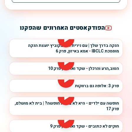
הפודקאסטים האחרונים שהפקנו
הנקה בדרך שלך | עם נירית אוליבקוביץ יועצת הנקה
מוסמכת IBCLC - אמא באיזון, פרק 6
הטוב,הרע והרכלן - שקד ואריאל, פרק 10
פרק 3: אלופה גם ברווקות
חופשה עם ילדים - היא לא באמת חופשה? | בית לא מושלם,
פרק 17
חוקים לא כתובים - שקד ואריאל, פרק 9